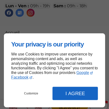
Lun - Ven :
09h - 19h
Sam :
09h - 18h
Accueil
Mentions légales
Your privacy is our priority
Plan du site
We use Cookies to improve user experience by
personalising content and ads, as well as
analyzing traffic and optimizing social networks
functionalities. By clicking "I Agree" you consent to
Haut de page
the use of Cookies from our providers
Google
Facebook
.
I AGREE
Customize
Menu
Infos
06 25 00 05 27