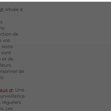
, située à
ns
une
nction de
de vos
 soins
s sont
é et de
leurs
ersonnel de
ls
vaux
. Une
surveillance
 réguliers
es. Les