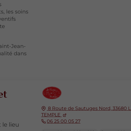
s
s, les soins
ventifs
ute
aint-Jean-
ualité dans
et
8 Route de Sautuges Nord,
33680
TEMPLE
06 25 00 05 27
le lieu