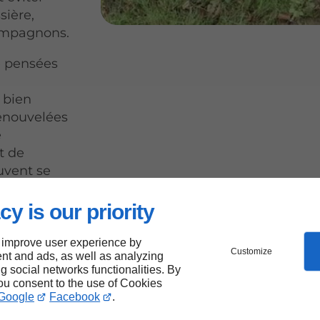
sière,
compagnons.
té pensées
 bien
 renouvelées
e
t de
uvent se
ées chaudes.
cy is our priority
 improve user experience by
d'Illac
Customize
nt and ads, as well as analyzing
ng social networks functionalities. By
sur
you consent to the use of Cookies
Google
Facebook
.