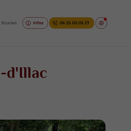
 Ecuries
Infos
06 25 00 05 27
d'Illac