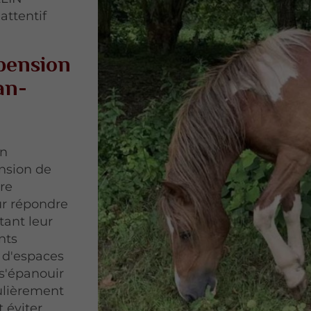
attentif
 pension
an-
un
nsion de
re
ur répondre
tant leur
nts
 d'espaces
 s'épanouir
ulièrement
 éviter