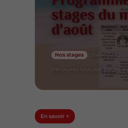
Programme
stages du 
d'août
Nos stages
Linkeo / 29 Juil
Découvrez tous nos stages du
En savoir +