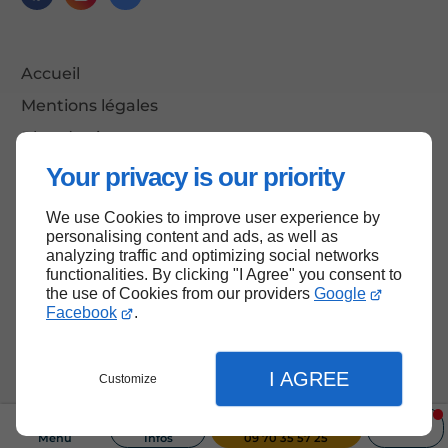
Accueil
Mentions légales
Plan du site
Your privacy is our priority
We use Cookies to improve user experience by
Haut de page
personalising content and ads, as well as
analyzing traffic and optimizing social networks
functionalities. By clicking "I Agree" you consent to
the use of Cookies from our providers
Google
Facebook
.
I AGREE
Customize
Menu
Infos
09 70 35 57 25